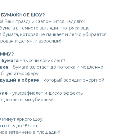
Н БУМАЖНОЕ ШОУ?
ех! Ваш праздник запомнится надолго!
бумага в темноте выглядит потрясающе!
 бумага, которая не пачкает и легко убирается!
рован и детям, и взрослым!
АММУ?
 бумага
– тысячи ярких лент!
шка
– бумага взлетает до потолка и медленно
ебную атмосферу!
дущий в образе
– который зарядит энергией
ние
– ультрафиолет и диско-эффекты!
отдыхаете, мы убираем!
 минут яркого шоу!
т:
от 3 до 99 лет!
ное затемнение площадки!