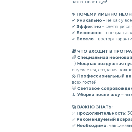
захватывает дух!
✨ ПОЧЕМУ ИМЕННО НЕО
✔
Уникально
– не как у вс
✔
Эффектно
– светящаяся 
✔
Безопасно
– специальная
✔
Весело
– восторг гаранти
🎁 ЧТО ВХОДИТ В ПРОГР
🌈
Специальная неоновая
💨
Мощная воздушная пу
опускается, создавая волш
🎤
Профессиональный ве
всех гостей!
💡
Световое сопровожде
🧹
Уборка после шоу
– вы 
🚀 ВАЖНО ЗНАТЬ:
✅
Продолжительность:
30
✅
Рекомендуемый возрас
✅
Необходимо:
максималь