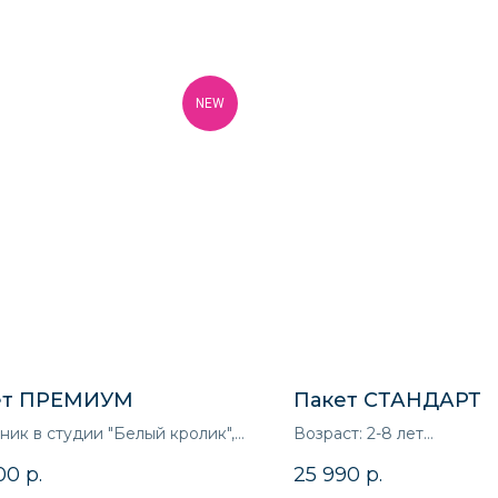
NEW
ет ПРЕМИУМ
Пакет СТАНДАРТ
ник в студии "Белый кролик",
Возраст: 2-8 лет
 Мельникова 27
Продолжительность: 3 ч
00
р.
25 990
р.
т: 2-7 лет
Для кого: для девочек и