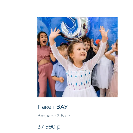
Пакет ВАУ
Возраст: 2-8 лет
аса
Продолжительность: 3 часа 30 минут
37 990
р.
 мальчиков
Для кого: для девочек и мальчиков