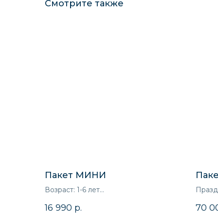
Смотрите также
Пакет МИНИ
Пак
Возраст: 1-6 лет
Празд
Продолжительность: 2,5 часа
адрес
16 990
р.
70 0
Для кого: для девочек и мальчиков
Возрас