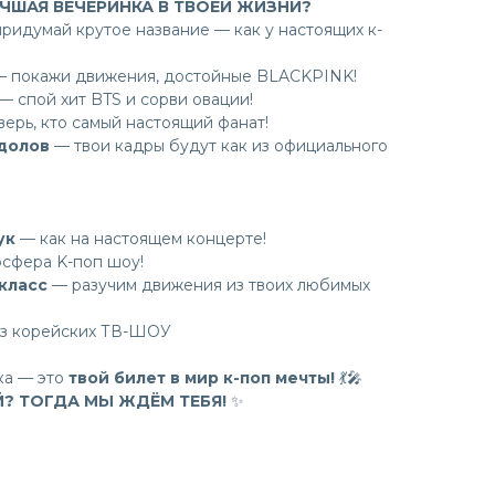
УЧШАЯ ВЕЧЕРИНКА В ТВОЕЙ ЖИЗНИ?
ридумай крутое название — как у настоящих к-
 покажи движения, достойные BLACKPINK!
— спой хит BTS и сорви овации!
ерь, кто самый настоящий фанат!
йдолов
— твои кадры будут как из официального
ук
— как на настоящем концерте!
сфера K-поп шоу!
класс
— разучим движения из твоих любимых
из корейских ТВ-ШОУ
ка — это
твой билет в мир к-поп мечты!
💃🎤
Й? ТОГДА МЫ ЖДЁМ ТЕБЯ!
✨