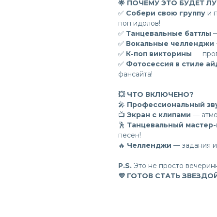
🌟 ПОЧЕМУ ЭТО БУДЕТ Л
✅
Собери свою группу
и п
поп идолов!
✅
Танцевальные баттлы
—
✅
Вокальные челленджи
✅
К-поп викторины
— пров
✅
Фотосессия в стиле а
фансайта!
💥 ЧТО ВКЛЮЧЕНО?
🎤
Профессиональный зв
📺
Экран с клипами
— атмо
🕺
Танцевальный мастер-
песен!
🔥
Челленджи
— задания 
P.S.
Это не просто вечерин
💜 ГОТОВ СТАТЬ ЗВЕЗДО